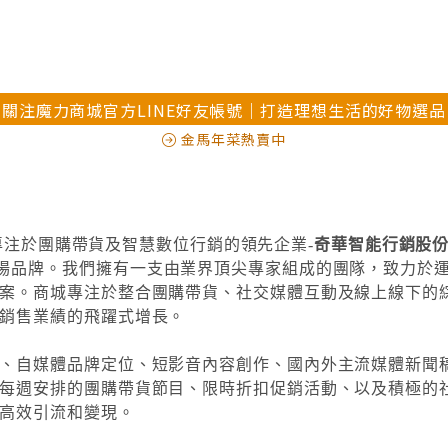
關注魔力商城官方LINE好友帳號｜打造理想生活的好物選品
金馬年菜熱賣中
專注於團購帶貨及智慧數位行銷的領先企業-
奇華智能行銷股
的商場品牌
。我們擁有一支由業界頂尖專家組成的團隊，致力於
案。商城專注於整合團購帶貨、社交媒體互動及線上線下的
銷售業績的飛躍式增長。
、自媒體品牌定位、短影音內容創作、國內外主流媒體新聞
每週安排的團購帶貨節目、限時折扣促銷活動、以及積極的
高效引流和變現。