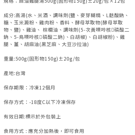
規格：麻油雞腿湯500g(固形物150g)±20g/包×12包
成分:高湯(水、米酒、調味劑(鹽、麥芽糊精、L麩酸鈉、
糖、玉米澱粉、雞肉粉、香料、酵母萃取物(酵母萃取
物、鹽)、雞油、 棕櫚油、調味劑(5-次黃嘌呤核磷酸二
鈉、5-鳥嘌呤核磷酸二鈉)、白胡椒)、白胡椒粉)、雞
腿、薑、胡麻油(黑芝麻、大豆沙拉油)
重量:500g(固形物150g)±20g/包
產地:台灣
保存期限：冷凍12個月
保存方式：-18度C以下冷凍保存
有效日期:標示於外包裝上
食用方式 : 應充分加熱後，即可食用