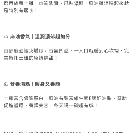
選用放養土雞，肉質紮實、風味濃郁，麻油雞湯喝起來就
是特別有層次！
🌰
麻油香氣｜溫潤濃郁超加分
香醇麻油慢火煸炒，香氣四溢，一入口就暖到心坎裡，完
美襯托土雞的原始鮮甜！
💪
營養滿點｜暖身又養顏
土雞富含優質蛋白，麻油有豐富維生素E與好油脂，幫助
促進循環、養顏美容，冬天喝一碗超有感！