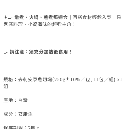
👨‍🍳
燉煮、火鍋、煎煮都適合
｜百搭食材輕鬆入菜，是
家庭料理、小資海味的超強主角！
🍳
請注意：須充分加熱後食用！
規格：去刺安康魚切塊(250g±10%／包, 11包／組) x1
組
產地：台灣
成分：安康魚
保存期限：2年。