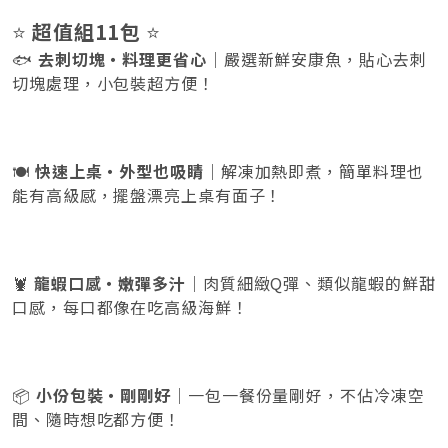
⭐
超值組11包
⭐
🐟
去刺切塊・料理更省心
｜嚴選新鮮安康魚，貼心去刺
切塊處理，小包裝超方便！
🍽️
快速上桌・外型也吸睛
｜解凍加熱即煮，簡單料理也
能有高級感，擺盤漂亮上桌有面子！
🦞
龍蝦口感・嫩彈多汁
｜肉質細緻Q彈、類似龍蝦的鮮甜
口感，每口都像在吃高級海鮮！
📦
小份包裝・剛剛好
｜一包一餐份量剛好，不佔冷凍空
間、隨時想吃都方便！