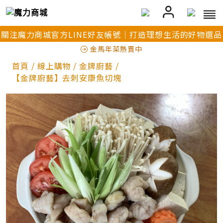
關注魔力商城官方LINE好友帳號｜打造理想生活的好物選品
金馬年菜熱賣中
首頁
/
線上購物
/
金牌廚藝
/
【金牌廚藝】去刺安康魚切塊