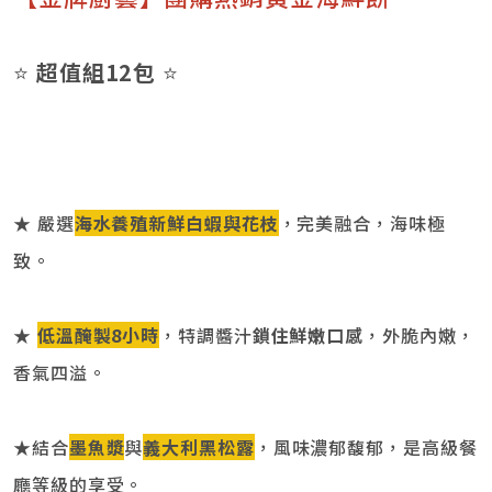
⭐
超值組12包
⭐
★ 嚴選
海水養殖新鮮白蝦與花枝
，完美融合，海味極
致。
★
低溫醃製8小時
，特調醬汁
鎖住鮮嫩口感
，外脆內嫩，
香氣四溢。
★結合
墨魚漿
與
義大利黑松露
，風味濃郁馥郁，是高級餐
廳等級的享受。