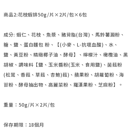
商品2:花枝蝦排50g/片×2片/包×6包
成分: 蝦仁、花枝、魚漿、豬背脂(台灣)、馬鈴薯澱粉、
糖、鹽、蛋白麵包 粉、【(小麥、L-抗壞血酸)、水、
鹽、黃豆粉、精緻椰子油、酵母】、檸檬汁、橄欖油、黑
胡椒、調味料【鹽、玉米醬粉(玉米、食用鹽)、菌菇粉
(松茸、香菇、草菇、杏鮑)菇)、蘋果粉、胡蘿蔔粉、海
苔粉、酵母抽出物、高麗菜粉、羅漢果粉、芝麻粉】。
重量：50g/片×2片/包
保存期限：18個月