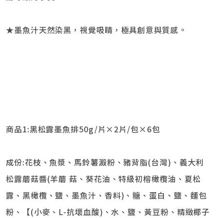
★墨魚汁天然染黑，視覺吸睛，極具創意與質感。
商品1:黑松露墨魚排50g/片×2片/包×6包
成份:花枝、魚漿、馬鈴薯澱粉、豬背脂(台灣)、義大利
松露蘑菇醬(羊蘑 菇、葵花油、特級初榕橄欖油、夏松
露、黑橄欖、鹽、墨魚汁、香料)、糖、蛋白、鹽、麵包
粉、【(小麥、L-抗壞血酸)、水、鹽、黃豆粉、精緻椰子